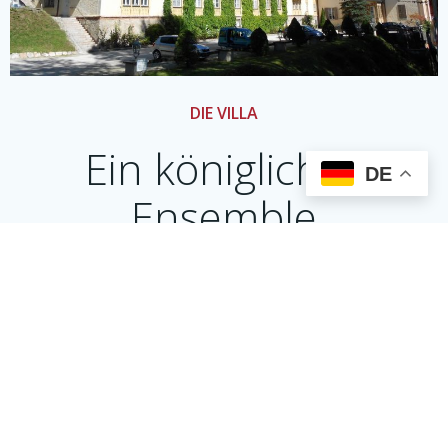
DIE VILLA
Ein königliches
DE
Ensemble
Den Platz für seine 1853 errichtete „Königliche Villa“ hat der
damalige Regent Max II. weise gewählt: Das elegante Bauwerk
thront am Rande Berchtesgadens an den Hängen des
Kälbersteins – im Grünen und doch nur wenige Gehminuten
entfernt vom historischen Ortskern mit seinen prächtig
bemalten Häusern und seinem interessanten Schloss, seinen
netten Läden und einladenden Restaurants.